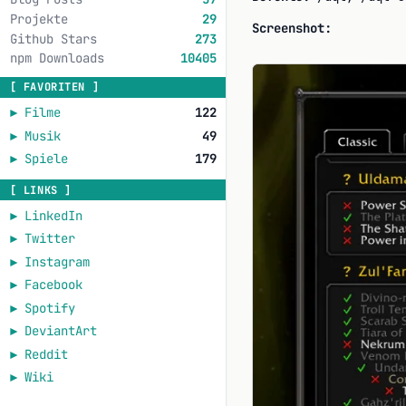
Projekte
29
Screenshot:
Github Stars
273
npm Downloads
10405
[ FAVORITEN ]
►
Filme
122
►
Musik
49
►
Spiele
179
[ LINKS ]
►
LinkedIn
►
Twitter
►
Instagram
►
Facebook
►
Spotify
►
DeviantArt
►
Reddit
►
Wiki