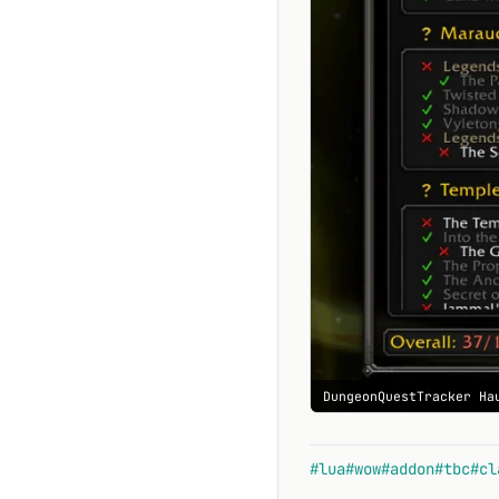
DungeonQuestTracker Ha
#lua
#wow
#addon
#tbc
#cl