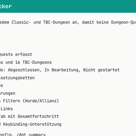
cker
edem Classic- und TBC-Dungeon an, damit keine Dungeon-Qu
Quests erfasst
ns und 16 TBC-Dungeons
de: Abgeschlossen, In Bearbeitung, Nicht gestartet
ssetzungsketten
ps
erungen
s Filtern (Horde/Allianz)
-Links
Tab mit Gesamtfortschritt
d Keybinding-Unterstützung
,
onfig
/dqt summary