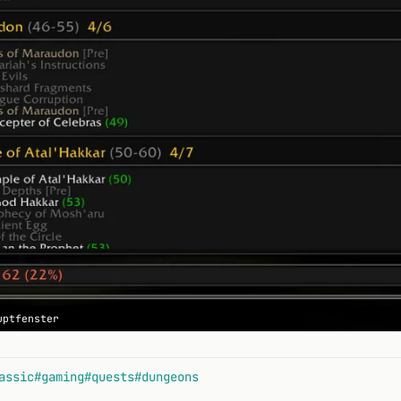
uptfenster
assic
#gaming
#quests
#dungeons