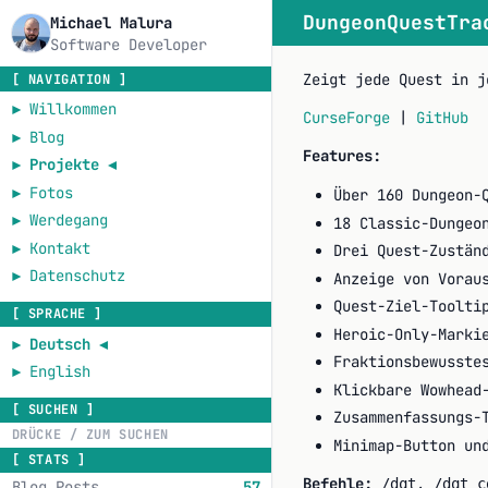
DungeonQuestTra
Michael Malura
Software Developer
Zeigt jede Quest in j
[ NAVIGATION ]
►
Willkommen
CurseForge
|
GitHub
►
Blog
Features:
►
Projekte
◄
►
Fotos
Über 160 Dungeon-
►
Werdegang
18 Classic-Dungeo
►
Kontakt
Drei Quest-Zustän
►
Datenschutz
Anzeige von Vorau
Quest-Ziel-Toolti
[ SPRACHE ]
Heroic-Only-Marki
►
Deutsch
◄
Fraktionsbewusste
►
English
Klickbare Wowhead
[ SUCHEN ]
Zusammenfassungs-
Minimap-Button un
[ STATS ]
Befehle:
,
/dqt
/dqt c
Blog Posts
57