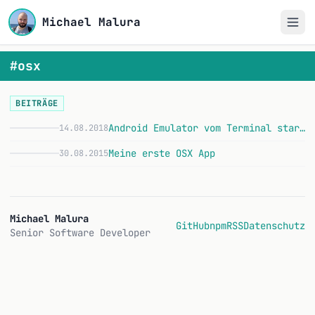
Michael Malura
#osx
BEITRÄGE
Android Emulator vom Terminal starten
14.08.2018
A
Meine erste OSX App
30.08.2015
Michael Malura
GitHub
npm
RSS
Datenschutz
Senior Software Developer