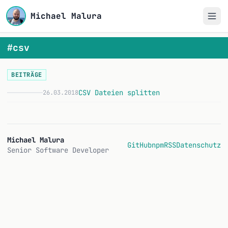
Michael Malura
#csv
BEITRÄGE
CSV Dateien splitten
26.03.2018
C
Michael Malura
GitHub
npm
RSS
Datenschutz
Senior Software Developer